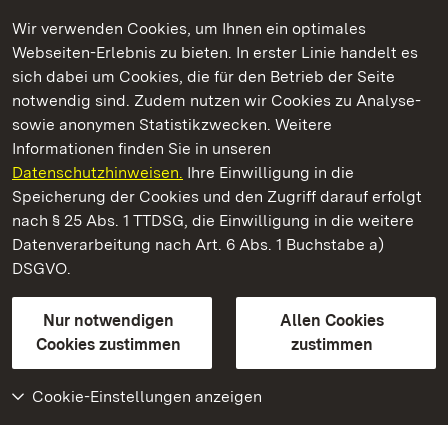
Wir verwenden Cookies, um Ihnen ein optimales
Webseiten-Erlebnis zu bieten. In erster Linie handelt es
Kommen. Staunen. Genießen.
sich dabei um Cookies, die für den Betrieb der Seite
notwendig sind. Zudem nutzen wir Cookies zu Analyse-
sowie anonymen Statistikzwecken. Weitere
Informationen finden Sie in unseren
Datenschutzhinweisen.
Ihre Einwilligung in die
Burg Rötteln
Speicherung der Cookies und den Zugriff darauf erfolgt
nach § 25 Abs. 1 TTDSG, die Einwilligung in die weitere
Staatliche Schlösser und Gärten Baden-Württemberg
Datenverarbeitung nach Art. 6 Abs. 1 Buchstabe a)
DSGVO.
Kontakt
FAQ
Impressum
Datenschutz
Gebärdensprache
Leichte Sprache
Erklärung zur Barrierefreiheit
Nur notwendigen
Allen Cookies
BITV-konform (geprüfte Seiten)
Cookies zustimmen
zustimmen
Cookie-Einstellungen anzeigen
Weiteres
Portal
Monumente