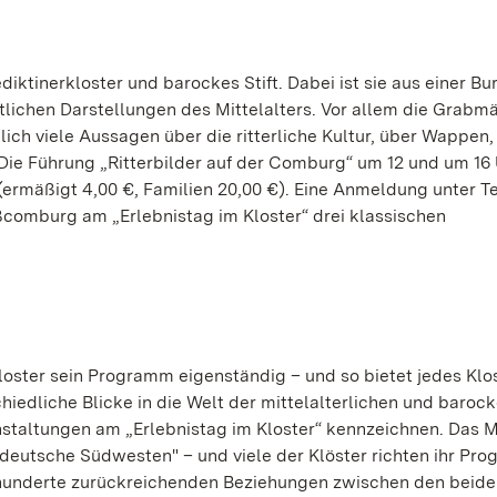
iktinerkloster und barockes Stift. Dabei ist sie aus einer Bu
lichen Darstellungen des Mittelalters. Vor allem die Grabmä
lich viele Aussagen über die ritterliche Kultur, über Wappen,
Die Führung „Ritterbilder auf der Comburg“ um 12 und um 16
(ermäßigt 4,00 €, Familien 20,00 €). Eine Anmeldung unter Te
oßcomburg am „Erlebnistag im Kloster“ drei klassischen
oster sein Programm eigenständig – und so bietet jedes Klos
chiedliche Blicke in die Welt der mittelalterlichen und baroc
nstaltungen am „Erlebnistag im Kloster“ kennzeichnen. Das 
 deutsche Südwesten" – und viele der Klöster richten ihr Pr
rhunderte zurückreichenden Beziehungen zwischen den beid