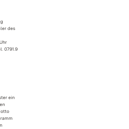
rg
ler des
 Uhr
l. 0791.9
ter ein
ken
Motto
ogramm
en