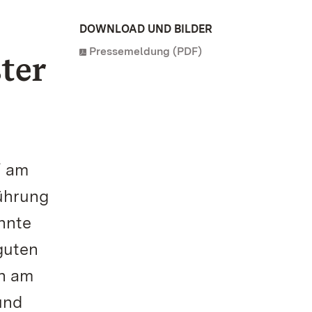
DOWNLOAD UND BILDER
Pressemeldung (PDF)
ter
“ am
Führung
annte
guten
n am
und