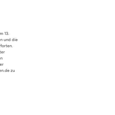
m 13.
n und die
forten.
ter
on
er
en.de zu