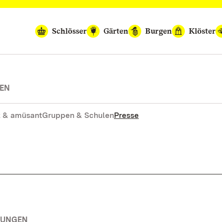
Schlösser
Gärten
Burgen
Klöster
TEN
 & amüsant
Gruppen & Schulen
Presse
TUNGEN