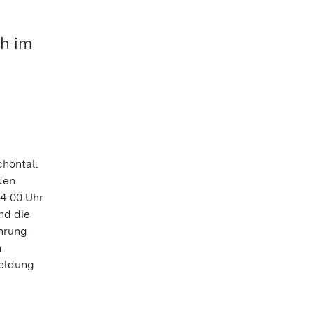
ch im
chöntal.
den
14.00 Uhr
nd die
hrung
n
meldung