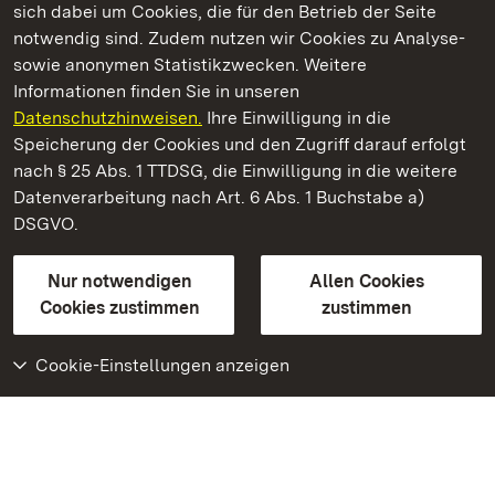
sich dabei um Cookies, die für den Betrieb der Seite
notwendig sind. Zudem nutzen wir Cookies zu Analyse-
sowie anonymen Statistikzwecken. Weitere
Informationen finden Sie in unseren
Datenschutzhinweisen.
Ihre Einwilligung in die
Burg Rötteln
Speicherung der Cookies und den Zugriff darauf erfolgt
nach § 25 Abs. 1 TTDSG, die Einwilligung in die weitere
Staatliche Schlösser und Gärten Baden-Württemberg
Datenverarbeitung nach Art. 6 Abs. 1 Buchstabe a)
DSGVO.
Kontakt
FAQ
Impressum
Datenschutz
Gebärdensprache
Leichte Sprache
Erklärung zur Barrierefreiheit
Nur notwendigen
Allen Cookies
BITV-konform (geprüfte Seiten)
Cookies zustimmen
zustimmen
Cookie-Einstellungen anzeigen
Weiteres
Portal
Monumente
Besuchen Sie uns auf
Facebook
Besuchen Sie uns auf