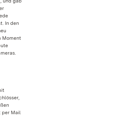
, und gab
er
Jede
t. In den
neu
em Moment
eute
ameras.
it
chlösser,
oßen
t per Mail