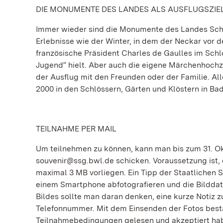
DIE MONUMENTE DES LANDES ALS AUSFLUGSZIE
Immer wieder sind die Monumente des Landes Scha
Erlebnisse wie der Winter, in dem der Neckar vor 
französische Präsident Charles de Gaulles im Schl
Jugend“ hielt. Aber auch die eigene Märchenhochze
der Ausflug mit den Freunden oder der Familie. A
2000 in den Schlössern, Gärten und Klöstern in 
TEILNAHME PER MAIL
Um teilnehmen zu können, kann man bis zum 31. Ok
souvenir@ssg.bwl.de schicken. Voraussetzung ist, da
maximal 3 MB vorliegen. Ein Tipp der Staatlichen S
einem Smartphone abfotografieren und die Bilddat
Bildes sollte man daran denken, eine kurze Notiz
Telefonnummer. Mit dem Einsenden der Fotos bestä
Teilnahmebedingungen gelesen und akzeptiert ha