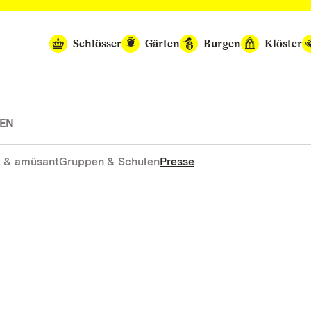
Schlösser
Gärten
Burgen
Klöster
TEN
 & amüsant
Gruppen & Schulen
Presse