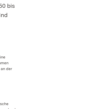
50 bis
ind
ine
ahmen
 an der
ische