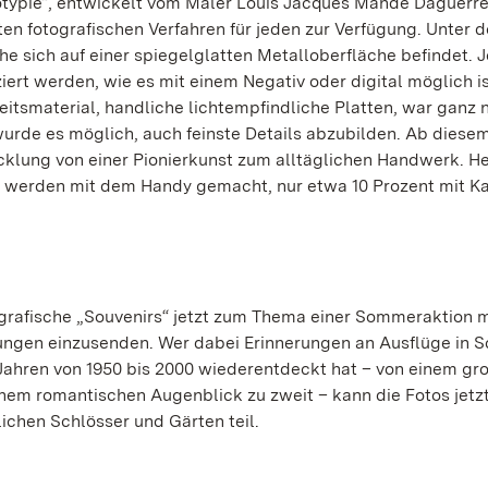
typie“, entwickelt vom Maler Louis Jacques Mandé Daguerre
rsten fotografischen Verfahren für jeden zur Verfügung. Unter d
he sich auf einer spiegelglatten Metalloberfläche befindet. 
iert werden, wie es mit einem Negativ oder digital möglich is
eitsmaterial, handliche lichtempfindliche Platten, war ganz 
urde es möglich, auch feinste Details abzubilden. Ab dies
cklung von einer Pionierkunst zum alltäglichen Handwerk. H
alle werden mit dem Handy gemacht, nur etwa 10 Prozent mit K
grafische „Souvenirs“ jetzt zum Thema einer Sommeraktion m
ungen einzusenden. Wer dabei Erinnerungen an Ausflüge in S
ahren von 1950 bis 2000 wiederentdeckt hat – von einem gr
einem romantischen Augenblick zu zweit – kann die Fotos jetz
ichen Schlösser und Gärten teil.