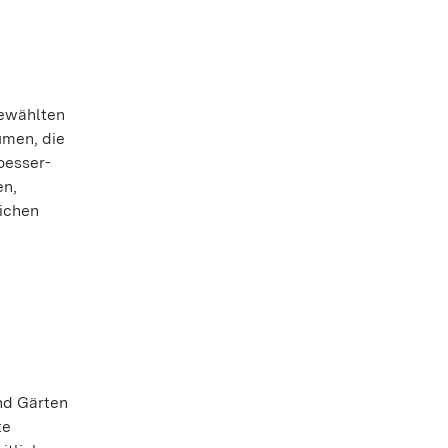
gewählten
umen, die
oesser-
en,
lichen
nd Gärten
te