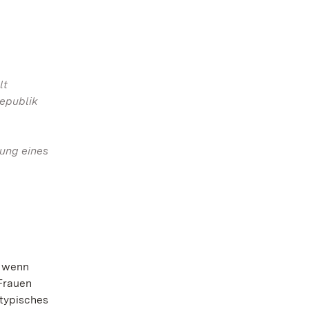
lt
epublik
rung eines
r wenn
Frauen
 typisches