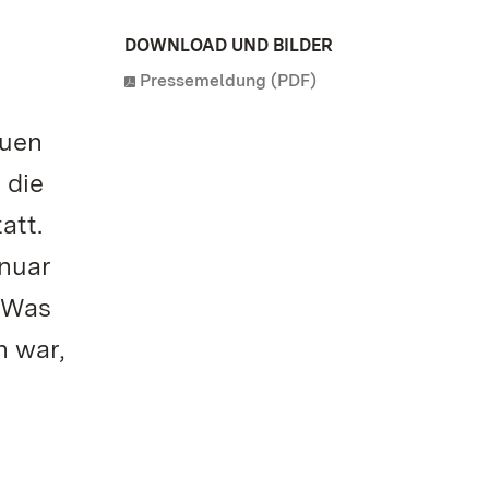
DOWNLOAD UND BILDER
Pressemeldung (PDF)
auen
 die
att.
anuar
 Was
h war,