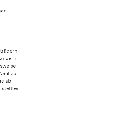
gen
trägern
Ländern
lsweise
Wahl zur
me ab.
 stellten