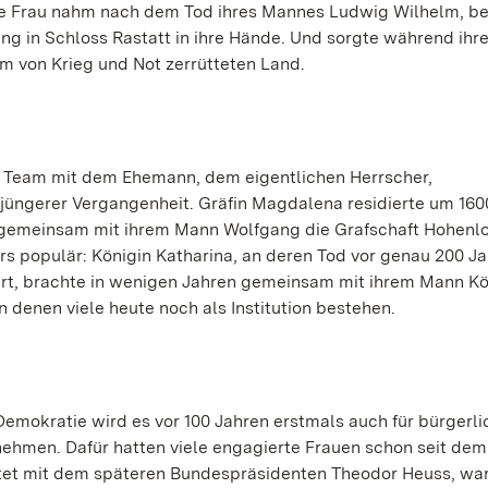
nge Frau nahm nach dem Tod ihres Mannes Ludwig Wilhelm, be
ng in Schloss Rastatt in ihre Hände. Und sorgte während ihr
em von Krieg und Not zerrütteten Land.
Team mit dem Ehemann, dem eigentlichen Herrscher,
 jüngerer Vergangenheit. Gräfin Magdalena residierte um 160
s gemeinsam mit ihrem Mann Wolfgang die Grafschaft Hohenl
 populär: Königin Katharina, an deren Tod vor genau 200 Ja
rt, brachte in wenigen Jahren gemeinsam mit ihrem Mann K
 denen viele heute noch als Institution bestehen.
mokratie wird es vor 100 Jahren erstmals auch für bürgerli
ehmen. Dafür hatten viele engagierte Frauen schon seit dem 
tet mit dem späteren Bundespräsidenten Theodor Heuss, war