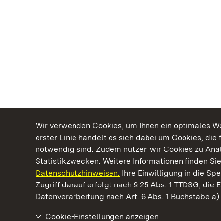
Wir verwenden Cookies, um Ihnen ein optimales Web
erster Linie handelt es sich dabei um Cookies, die 
notwendig sind. Zudem nutzen wir Cookies zu Ana
Statistikzwecken. Weitere Informationen finden Sie
Datenschutzhinweisen.
Ihre Einwilligung in die S
Kommen. Staunen. Genießen.
Zugriff darauf erfolgt nach § 25 Abs. 1 TTDSG, die E
Datenverarbeitung nach Art. 6 Abs. 1 Buchstabe a
Cookie-Einstellungen anzeigen