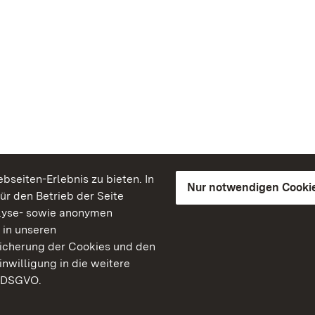
seiten-Erlebnis zu bieten. In
Nur notwendigen Cooki
für den Betrieb der Seite
lyse- sowie anonymen
 in unseren
peicherung der Cookies und den
inwilligung in die weitere
) DSGVO.
Staatliche Schlösser un