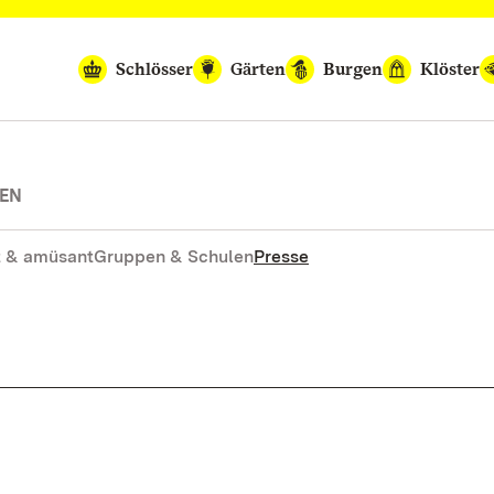
Schlösser
Gärten
Burgen
Klöster
TEN
 & amüsant
Gruppen & Schulen
Presse