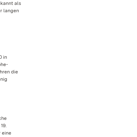
kannt als
er langen
0 in
ohe-
hren die
önig
che
19.
 eine