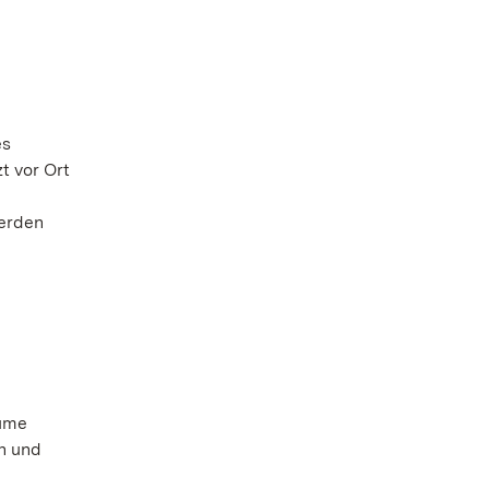
es
t vor Ort
werden
äume
n und