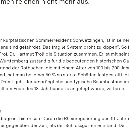
men reichen nicht mehr aus.“
r kurpfälzischen Sommerresidenz Schwetzingen, ist in seine
ns sind gefährdet: Das fragile System droht zu kippen“. So 
of. Dr. Hartmut Troll die Situation zusammen. Er ist mit se
Württemberg zuständig für die bedeutenden historischen Gär
tand der Rotbuchen, die mit einem Alter von 100 bis 200 Jah
d, hat man bei etwa 50 % so starke Schäden festgestellt, da
n. Damit geht der ursprüngliche und typische Baumbestand im
kell am Ende des 18. Jahrhunderts angelegt wurde, verloren.
S
lage ist historisch: Durch die Rheinregulierung des 19. Jahr
r gegenüber der Zeit, als der Schlossgarten entstand. Der