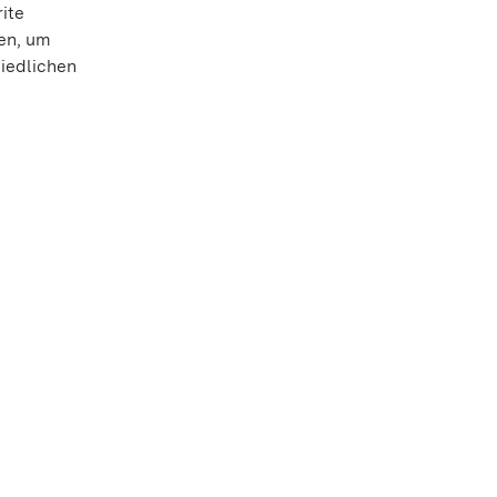
ite
den, um
hiedlichen