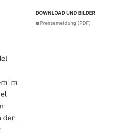
DOWNLOAD UND BILDER
Pressemeldung (PDF)
del
em im
el
n-
n den
t