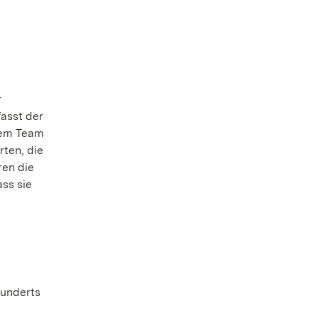
r
fasst der
inem Team
ten, die
ren die
ss sie
hunderts