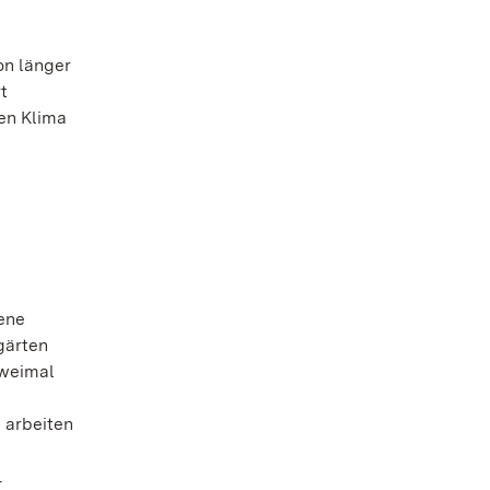
on länger
t
ren Klima
dene
gärten
zweimal
 arbeiten
.