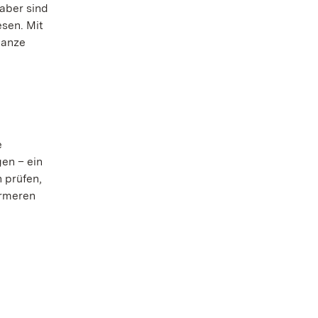
aber sind
sen. Mit
ganze
e
en – ein
 prüfen,
ärmeren