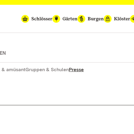
Schlösser
Gärten
Burgen
Klöster
TEN
 & amüsant
Gruppen & Schulen
Presse