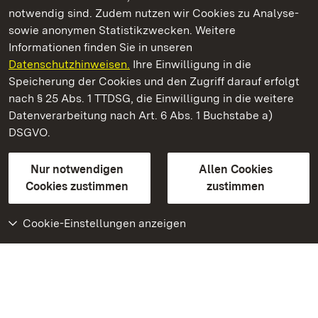
notwendig sind. Zudem nutzen wir Cookies zu Analyse-
sowie anonymen Statistikzwecken. Weitere
Informationen finden Sie in unseren
Datenschutzhinweisen.
Ihre Einwilligung in die
Burg Rötteln
Speicherung der Cookies und den Zugriff darauf erfolgt
nach § 25 Abs. 1 TTDSG, die Einwilligung in die weitere
Staatliche Schlösser und Gärten Baden-Württemberg
Datenverarbeitung nach Art. 6 Abs. 1 Buchstabe a)
DSGVO.
Kontakt
FAQ
Impressum
Datenschutz
Gebärdensprache
Leichte Sprache
Erklärung zur Barrierefreiheit
Nur notwendigen
Allen Cookies
BITV-konform (geprüfte Seiten)
Cookies zustimmen
zustimmen
Cookie-Einstellungen anzeigen
Weiteres
Portal
Monumente
Besuchen Sie uns auf
Facebook
Besuchen Sie uns auf
Instagram