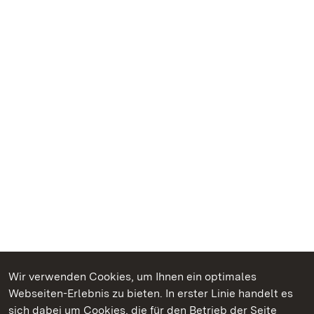
Wir verwenden Cookies, um Ihnen ein optimales
Webseiten-Erlebnis zu bieten. In erster Linie handelt es
Kommen. Staunen. Genießen.
sich dabei um Cookies, die für den Betrieb der Seite